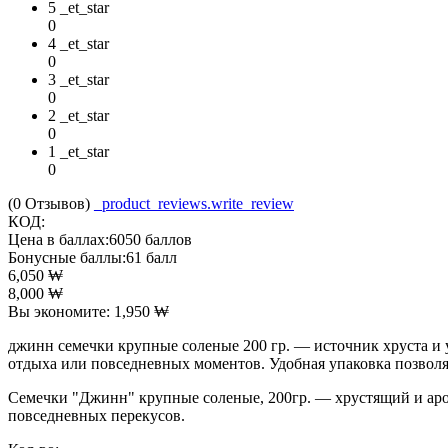
5 _et_star
0
4 _et_star
0
3 _et_star
0
2 _et_star
0
1 _et_star
0
(0
Отзывов
)
_product_reviews.write_review
КОД:
Цена в баллах:
6050 баллов
Бонусные баллы:
61 балл
6,050
₩
8,000
₩
Вы экономите:
1,950
₩
джинн семечки крупные соленые 200 гр. — источник хруста и 
отдыха или повседневных моментов. Удобная упаковка позволяе
Семечки "Джинн" крупные соленые, 200гр. — хрустящий и аро
повседневных перекусов.