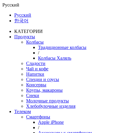
Русский
Русский
한국어
КАТЕГОРИИ
Продукты
Колбасы
Традиционные колбасы
/
Колбасы Халяль
Сладости
Чай и кофе
Напитки
Специи и соусы
Консервы
Крупы, макароны
Снеки
Молочные продукты
Хлебобулочные изделия
Телеком
Смартфоны
Apple iPhone
/
Аксессуары к смартфонам