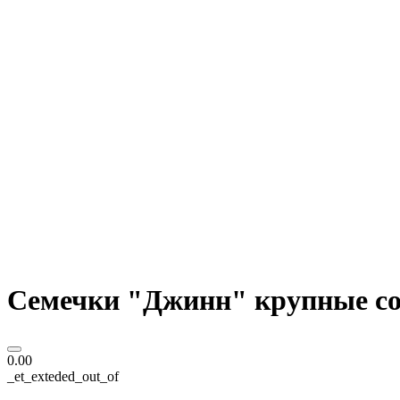
Семечки "Джинн" крупные сол
0.00
_et_exteded_out_of