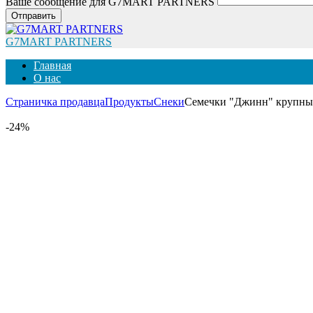
Ваше сообщение для G7MART PARTNERS
Отправить
G7MART PARTNERS
Главная
О нас
Страничка продавца
Продукты
Снеки
Семечки "Джинн" крупные
-24%