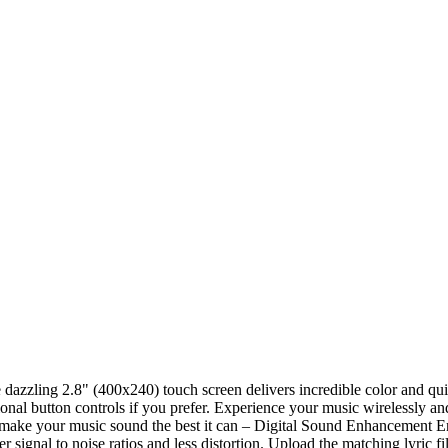
e dazzling 2.8" (400x240) touch screen delivers incredible color and qu
itional button controls if you prefer. Experience your music wirelessly a
make your music sound the best it can – Digital Sound Enhancement En
ignal to noise ratios and less distortion. Upload the matching lyric fil