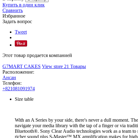
Купить в один клик
Сравнить
Избранное
Задать вопрос
Tweet
Этот товар продается компанией
G7MART CAKES
View store
21 Товары
Расположение:
Ансан
Телефон:
+821081091974
Size table
With an A Series by your side, there's never a dull moment. Th
navigate your media library with the tap of a finger or via trad
Bluetooth®. Sony Clear Audio technologies work as a team to 
richer sound plus S-Master™ MX amplification makes for higher s