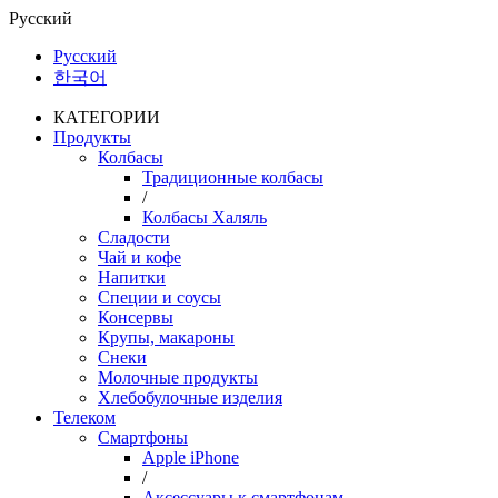
Русский
Русский
한국어
КАТЕГОРИИ
Продукты
Колбасы
Традиционные колбасы
/
Колбасы Халяль
Сладости
Чай и кофе
Напитки
Специи и соусы
Консервы
Крупы, макароны
Снеки
Молочные продукты
Хлебобулочные изделия
Телеком
Смартфоны
Apple iPhone
/
Аксессуары к смартфонам