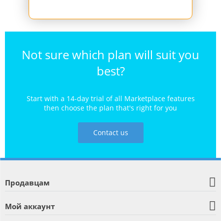
Not sure which plan will suit you
best?
Start with a 14-day trial of all Marketplace features
then choose the plan that's right for you
Contact us
Продавцам
Мой аккаунт