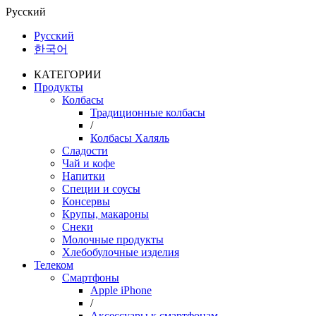
Русский
Русский
한국어
КАТЕГОРИИ
Продукты
Колбасы
Традиционные колбасы
/
Колбасы Халяль
Сладости
Чай и кофе
Напитки
Специи и соусы
Консервы
Крупы, макароны
Снеки
Молочные продукты
Хлебобулочные изделия
Телеком
Смартфоны
Apple iPhone
/
Аксессуары к смартфонам