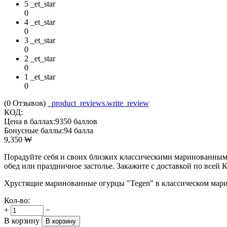
5 _et_star
0
4 _et_star
0
3 _et_star
0
2 _et_star
0
1 _et_star
0
(0
Отзывов
)
_product_reviews.write_review
КОД:
Цена в баллах:
9350 баллов
Бонусные баллы:
94 балла
9,350
₩
Порадуйте себя и своих близких классическими маринованным
обед или праздничное застолье. Закажите с доставкой по всей 
Хрустящие маринованные огурцы "Tegen" в классическом марин
Кол-во:
+
−
В корзину
В корзину